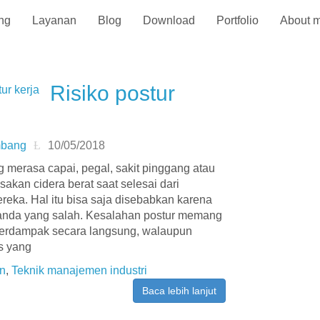
ng
Layanan
Blog
Download
Portfolio
About 
Risiko postur
mbang
10/05/2018
 merasa capai, pegal, sakit pinggang atau
akan cidera berat saat selesai dari
reka. Hal itu bisa saja disebabkan karena
 anda yang salah. Kesalahan postur memang
berdampak secara langsung, walaupun
s yang
n
,
Teknik manajemen industri
Baca lebih lanjut