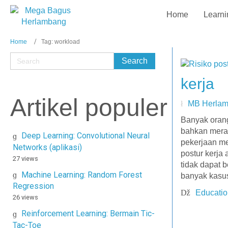
Home
Learni
Home
Tag: workload
kerja
Artikel populer
MB Herla
Banyak orang
bahkan meras
Deep Learning: Convolutional Neural
pekerjaan me
Networks (aplikasi)
postur kerja
27 views
tidak dapat 
Machine Learning: Random Forest
banyak kasu
Regression
Educatio
26 views
Reinforcement Learning: Bermain Tic-
Tac-Toe