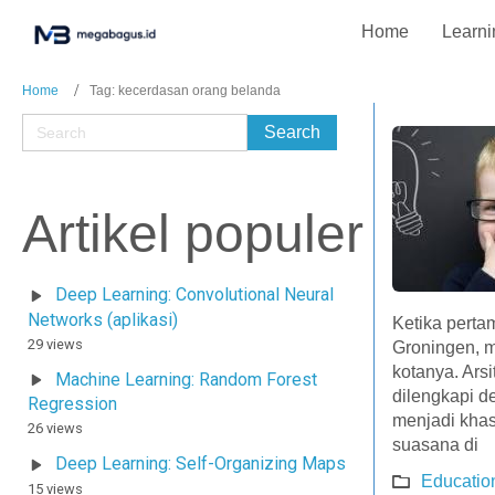
Home
Learni
Home
Tag: kecerdasan orang belanda
Artikel populer
Deep Learning: Convolutional Neural
Networks (aplikasi)
Ketika pertam
29 views
Groningen, m
kotanya. Ars
Machine Learning: Random Forest
dilengkapi 
Regression
menjadi khas
26 views
suasana di
Deep Learning: Self-Organizing Maps
Educatio
15 views