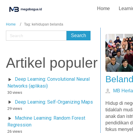
Home
Learni
Home
Tag: kehidupan belanda
Artikel populer
Belan
Deep Learning: Convolutional Neural
Networks (aplikasi)
MB Herl
30 views
Deep Learning: Self-Organizing Maps
Hidup di neg
29 views
tidaklah mu
anak dan is
Machine Learning: Random Forest
pendidikan d
Regression
fokus menyel
26 views