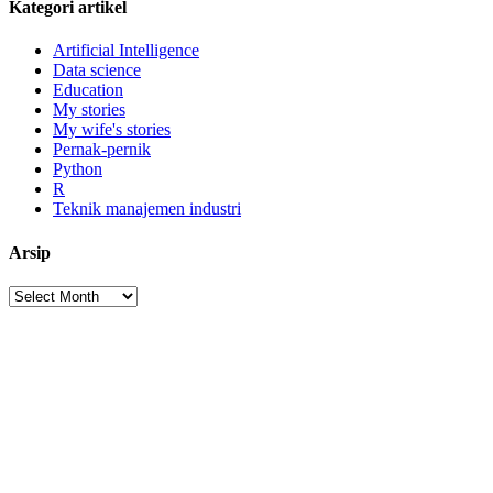
Kategori artikel
Artificial Intelligence
Data science
Education
My stories
My wife's stories
Pernak-pernik
Python
R
Teknik manajemen industri
Arsip
Arsip