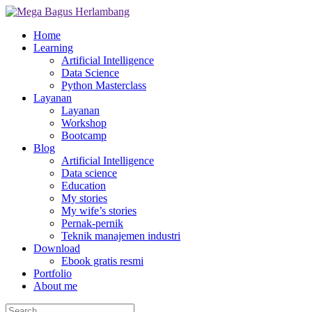
Home
Learning
Artificial Intelligence
Data Science
Python Masterclass
Layanan
Layanan
Workshop
Bootcamp
Blog
Artificial Intelligence
Data science
Education
My stories
My wife’s stories
Pernak-pernik
Teknik manajemen industri
Download
Ebook gratis resmi
Portfolio
About me