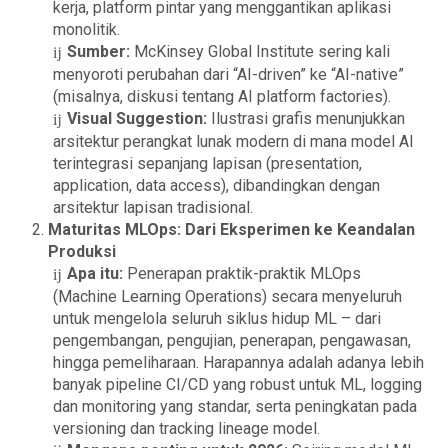
kerja, platform pintar yang menggantikan aplikasi
monolitik.
Sumber:
McKinsey Global Institute sering kali
menyoroti perubahan dari “AI-driven” ke “AI-native”
(misalnya, diskusi tentang AI platform factories).
Visual Suggestion:
Ilustrasi grafis menunjukkan
arsitektur perangkat lunak modern di mana model AI
terintegrasi sepanjang lapisan (presentation,
application, data access), dibandingkan dengan
arsitektur lapisan tradisional.
Maturitas MLOps: Dari Eksperimen ke Keandalan
Produksi
Apa itu:
Penerapan praktik-praktik MLOps
(Machine Learning Operations) secara menyeluruh
untuk mengelola seluruh siklus hidup ML – dari
pengembangan, pengujian, penerapan, pengawasan,
hingga pemeliharaan. Harapannya adalah adanya lebih
banyak pipeline CI/CD yang robust untuk ML, logging
dan monitoring yang standar, serta peningkatan pada
versioning dan tracking lineage model.