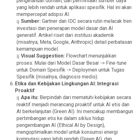
pengetahuan domain, dan permintaan sumber daya
yang lebih rendah untuk aplikasi spesifik. Hal ini akan
mempercepat adopsi AI.
Sumber:
Gartner dan IDC secara rutin melacak tren
investasi dan penerapan model dasar dan AI
generatif. Artikel riset dari institusi akademik
(misalnya, Meta, Google, Anthropic) detail perbatasan
kemampuan model.
Visual Suggestion:
Flowchart menunjukkan
proses: Mulai dari Model Dasar Besar -> Fine-tune
untuk Domain Spesifik -> Deploymen untuk Tugas
Spesifik (misalnya, diagnosis medis).
Etika dan Kebijakan Lingkungan AI: Integrasi
Proaktif
Apa itu:
Berpindah dari mematuhi kebijakan secara
reaktif menjadi merancang proaktif untuk AI etis dan
AI berkelanjutan (Green AI). Ini mencakup membangun
pertimbangan etis ke dalam siklus hidup
pengembangan AI (Ethical AI by Design),
mengoptimalkan model untuk konsumsi energi
komputasi yang lebih rendah (Green AI), dan