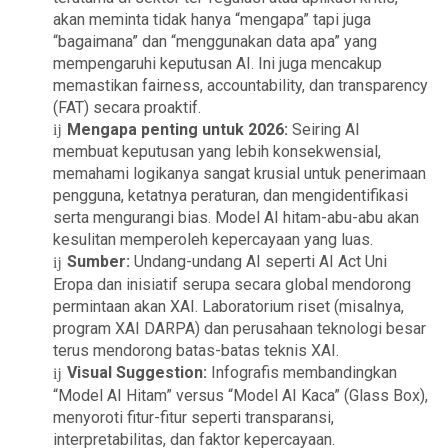
akan meminta tidak hanya “mengapa” tapi juga
“bagaimana” dan “menggunakan data apa” yang
mempengaruhi keputusan AI. Ini juga mencakup
memastikan fairness, accountability, dan transparency
(FAT) secara proaktif.
Mengapa penting untuk 2026:
Seiring AI
membuat keputusan yang lebih konsekwensial,
memahami logikanya sangat krusial untuk penerimaan
pengguna, ketatnya peraturan, dan mengidentifikasi
serta mengurangi bias. Model AI hitam-abu-abu akan
kesulitan memperoleh kepercayaan yang luas.
Sumber:
Undang-undang AI seperti AI Act Uni
Eropa dan inisiatif serupa secara global mendorong
permintaan akan XAI. Laboratorium riset (misalnya,
program XAI DARPA) dan perusahaan teknologi besar
terus mendorong batas-batas teknis XAI.
Visual Suggestion:
Infografis membandingkan
“Model AI Hitam” versus “Model AI Kaca” (Glass Box),
menyoroti fitur-fitur seperti transparansi,
interpretabilitas, dan faktor kepercayaan.