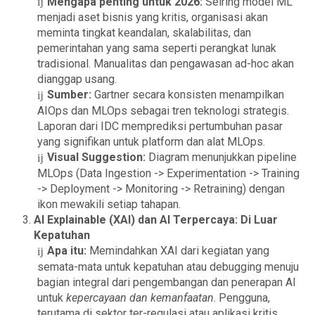
Mengapa penting untuk 2026:
Seiring model ML
menjadi aset bisnis yang kritis, organisasi akan
meminta tingkat keandalan, skalabilitas, dan
pemerintahan yang sama seperti perangkat lunak
tradisional. Manualitas dan pengawasan ad-hoc akan
dianggap usang.
Sumber:
Gartner secara konsisten menampilkan
AIOps dan MLOps sebagai tren teknologi strategis.
Laporan dari IDC memprediksi pertumbuhan pasar
yang signifikan untuk platform dan alat MLOps.
Visual Suggestion:
Diagram menunjukkan pipeline
MLOps (Data Ingestion -> Experimentation -> Training
-> Deployment -> Monitoring -> Retraining) dengan
ikon mewakili setiap tahapan.
AI Explainable (XAI) dan AI Terpercaya: Di Luar
Kepatuhan
Apa itu:
Memindahkan XAI dari kegiatan yang
semata-mata untuk kepatuhan atau debugging menuju
bagian integral dari pengembangan dan penerapan AI
untuk
kepercayaan dan kemanfaatan
. Pengguna,
terutama di sektor ter-regulasi atau aplikasi kritis,