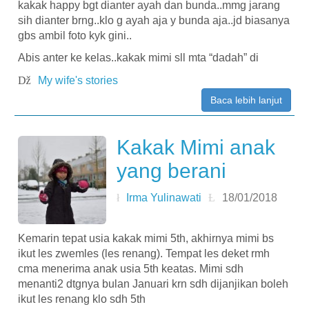
kakak happy bgt dianter ayah dan bunda..mmg jarang
sih dianter brng..klo g ayah aja y bunda aja..jd biasanya
gbs ambil foto kyk gini..
Abis anter ke kelas..kakak mimi sll mta “dadah” di
My wife's stories
Baca lebih lanjut
Kakak Mimi anak
yang berani
Irma Yulinawati
18/01/2018
Kemarin tepat usia kakak mimi 5th, akhirnya mimi bs
ikut les zwemles (les renang). Tempat les deket rmh
cma menerima anak usia 5th keatas. Mimi sdh
menanti2 dtgnya bulan Januari krn sdh dijanjikan boleh
ikut les renang klo sdh 5th