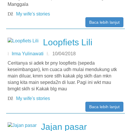
Manggala
My wife's stories
Baca lebih lanjut
Loopfiets Lili
Irma Yulinawati
10/04/2018
Ceritanya si adek br pny loopfiets (sepeda
keseimbangan), krn cuaca udh mulai mendukung utk
main diluar, kmrn sore stlh kakak plg sklh dan mkn
siang kita main sepeda2n di luar. Pagi ini wkt mau
brngkt sklh si Kakak blg mau
My wife's stories
Baca lebih lanjut
Jajan pasar