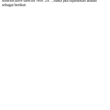
nonexecutive director Nov. 29.”, maka jika dijabarkan adalah
sebagai berikut: