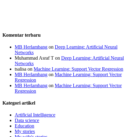
Komentar terbaru
MB Herlambang
on
Deep Learning: Artificial Neural
Networks
Muhammad Asraf T
on
Deep Learning: Artificial Neural
Networks
tsalisa
on
Machine Learning: Support Vector Regression
MB Herlambang
on
Machine Learning: Support Vector
Regression
MB Herlambang
on
Machine Learning: Support Vector
Regression
Kategori artikel
Artificial Intelligence
Data science
Education
My stories
My wife's stories