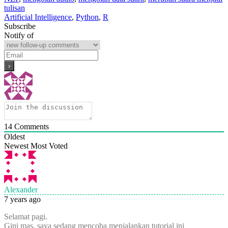
tulisan
Artificial Intelligence
,
Python
,
R
Subscribe
Notify of
14
Comments
Oldest
Newest
Most Voted
Alexander
7 years ago
Selamat pagi.
Gini mas, saya sedang mencoba menjalankan tutorial ini