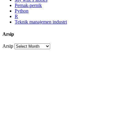
Pernak-pernik
Python
R
Teknik manajemen industri
Arsip
Arsip