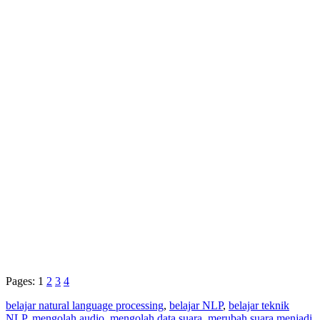
Pages:
1
2
3
4
belajar natural language processing
,
belajar NLP
,
belajar teknik
NLP
,
mengolah audio
,
mengolah data suara
,
merubah suara menjadi