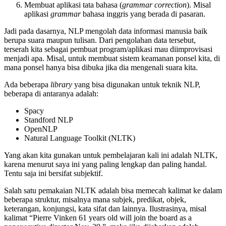
Membuat aplikasi tata bahasa (
grammar correction
). Misal
aplikasi
grammar
bahasa inggris yang berada di pasaran.
Jadi pada dasarnya, NLP mengolah data informasi manusia baik
berupa suara maupun tulisan. Dari pengolahan data tersebut,
terserah kita sebagai pembuat program/aplikasi mau diimprovisasi
menjadi apa. Misal, untuk membuat sistem keamanan ponsel kita, di
mana ponsel hanya bisa dibuka jika dia mengenali suara kita.
Ada beberapa
library
yang bisa digunakan untuk teknik NLP,
beberapa di antaranya adalah:
Spacy
Standford NLP
OpenNLP
Natural Language Toolkit (NLTK)
Yang akan kita gunakan untuk pembelajaran kali ini adalah NLTK,
karena menurut saya ini yang paling lengkap dan paling handal.
Tentu saja ini bersifat subjektif.
Salah satu pemakaian NLTK adalah bisa memecah kalimat ke dalam
beberapa struktur, misalnya mana subjek, predikat, objek,
keterangan, konjungsi, kata sifat dan lainnya. Ilustrasinya, misal
kalimat “Pierre Vinken 61 years old will join the board as a