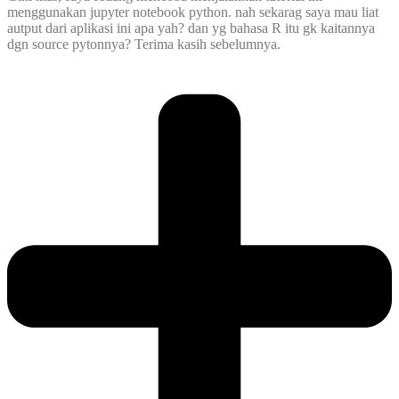
menggunakan jupyter notebook python. nah sekarag saya mau liat
autput dari aplikasi ini apa yah? dan yg bahasa R itu gk kaitannya
dgn source pytonnya? Terima kasih sebelumnya.