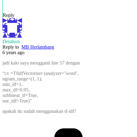
Reply
Denilson
Reply to
MB Herlambang
6 years ago
jadi kalo saya mengganti line 57 dengan
“cv =TfidfVectorizer (analyzer=’word’,
ngram_range=(1, 1),
min_df=1,
max_df=0.95,
sublinear_tf=True,
use_idf=True)”
apakah itu sudah menggunakan tf-idf?